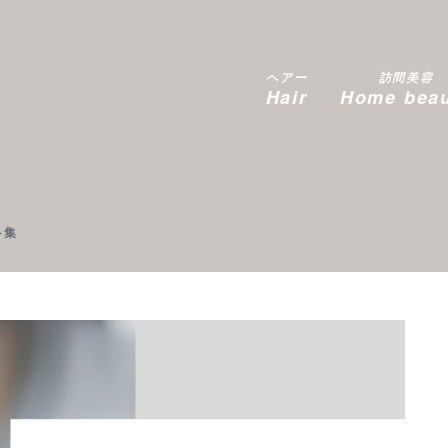
ヘアー
訪問美容
Hair
Home bea
ト集