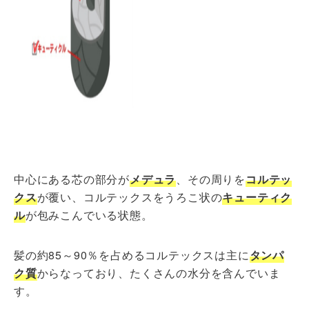
中心にある芯の部分が
メデュラ
、その周りを
コルテッ
クス
が覆い、コルテックスをうろこ状の
キューティク
ル
が包みこんでいる状態。
髪の約85～90％を占めるコルテックスは主に
タンパ
ク質
からなっており、たくさんの水分を含んでいま
す。